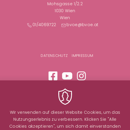
Mohsgasse 1/2.2
1030 Wien
Wien
01/4069722
bvoe@bvoe.at
F
DATENSCHUTZ
IMPRESSUM
u
ß
z
e
i
Wir verwenden auf dieser Website Cookies, um das
l
Nutzungserlebnis zu verbessern. Klicken Sie "Alle
Cookies akzeptieren", um sich damit einverstanden