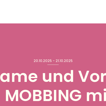
20.10.2025
-
21.10.2025
Game und Vor
 MOBBING mit