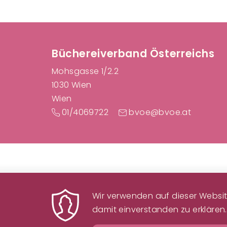
F
Büchereiverband Österreichs
Mohsgasse 1/2.2
1030 Wien
Wien
01/4069722
bvoe@bvoe.at
Wir verwenden auf dieser Website
damit einverstanden zu erklären.