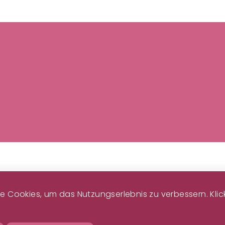
ußzeilenmenü
 Cookies, um das Nutzungserlebnis zu verbessern. Klicke