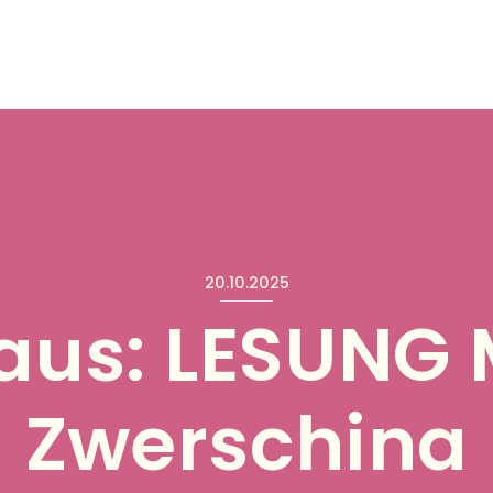
20.10.2025
us: LESUNG 
Zwerschina